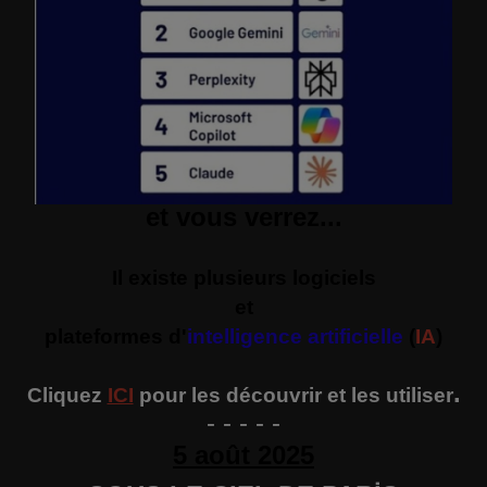
et vous verrez...
Il existe plusieurs logiciels
et
plateformes d'
intelligence artificielle
(
IA
)
.
Cliquez
ICI
pour les découvrir et les utiliser
- - - - -
5 août 2025