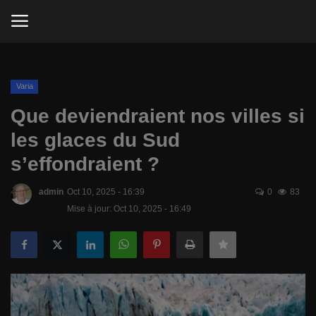
.
Connexion
S'inscrire
Varia
Que deviendraient nos villes si
Comment garder la forme chez VOUS?
les glaces du Sud
s’effondraient ?
Apprendre une langue avant de partir
en voyage
admin
Oct 10, 2025 - 16:39
0
83
Mise à jour: Oct 10, 2025 - 16:49
Télévision
But du site
Jeux