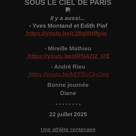
SOUS LE CIEL DE PARİS
Il y a aussi...
- Yves Montand et Edith Piaf
https://youtu.be/c2Bg8Nffgiw
- Mireille Mathieu
https://youtu.be/
dRNA2j2_I7E
- A
ndré
Rieu
https://youtu.be/
kEFDcCky2sg
Bonne
j
ournée
Diane
- - - - - - - -
22
juillet 2025
Une athlète centenaire