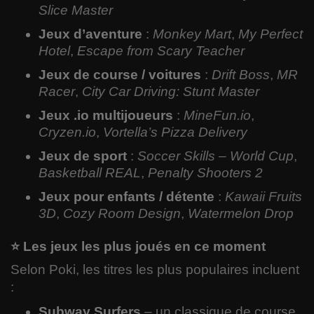
Slice Master
Jeux d’aventure
:
Monkey Mart
,
My Perfect
Hotel
,
Escape from Scary Teacher
Jeux de course / voitures
:
Drift Boss
,
MR
Racer
,
City Car Driving: Stunt Master
Jeux .io multijoueurs
:
MineFun.io
,
Cryzen.io
,
Vortella’s Pizza Delivery
Jeux de sport
:
Soccer Skills – World Cup
,
Basketball REAL
,
Penalty Shooters 2
Jeux pour enfants / détente
:
Kawaii Fruits
3D
,
Cozy Room Design
,
Watermelon Drop
⭐ Les jeux les plus joués en ce moment
Selon Poki, les titres les plus populaires incluent
:
Subway Surfers
– un classique de course