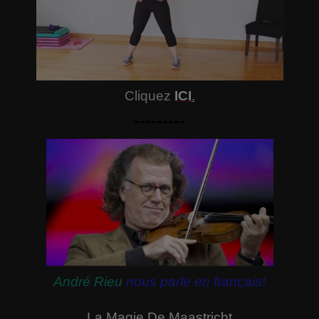
Cliquez
ICI
.
---------
André Rieu
nous parle en français!
La Magie De Maastricht