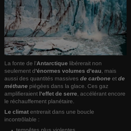
Le RIAQ
Comment garder votre forme ?
Informatique
Spiritualité
Politique
La fonte de l’
Antarctique
libérerait non
seulement d
’énormes volumes d’eau
, mais
Varia
aussi des quantités massives
de carbone
et
de
méthane
piégées dans la glace.
Ces gaz
Actualité
amplifieraient
l’effet de serre
, accélérant encore
le réchauffement planétaire.
Sciences
Le climat
entrerait dans une boucle
incontrôlable :
Santé
tempêtes plus violentes,