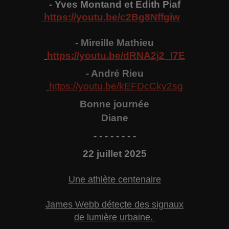
- Yves Montand et Edith Piaf
https://youtu.be/c2Bg8Nffgiw
- Mireille Mathieu
https://youtu.be/
dRNA2j2_I7E
- A
ndré
Rieu
https://youtu.be/
kEFDcCky2sg
Bonne
j
ournée
Diane
- - - - - - - -
22
juillet 2025
Une athlète centenaire
James Webb détecte des signaux
de lumière urbaine.