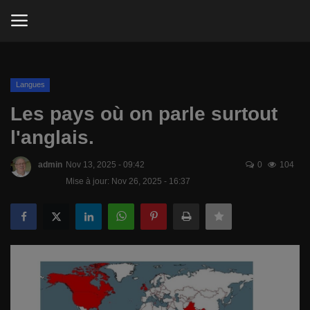
.
Connexion
S'inscrire
Langues
Les pays où on parle surtout
Jeux
l'anglais.
But du site
admin
Nov 13, 2025 - 09:42
0
104
Mise à jour: Nov 26, 2025 - 16:37
Comment garder la forme chez VOUS?
Télévision
Apprendre une langue avant de partir
en voyage