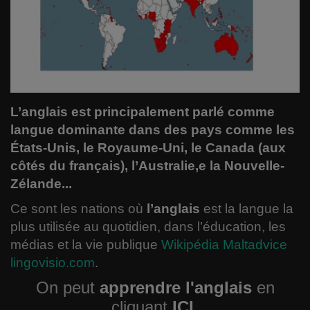
Comment garder votre forme ?
Le RIAQ
Informatique
L’anglais est principalement parlé comme
Spiritualité
langue dominante dans des pays comme les
États-Unis, le Royaume-Uni, le Canada (aux
Politique
côtés du français), l’Australie,e la Nouvelle-
Varia
Zélande...
Ce sont les nations où
l’anglais
est la langue la
Actualité
plus utilisée au quotidien, dans l’éducation, les
médias et la vie publique
Wikipédia
Maltadvice
Sciences
lingovisio.com
.
On peut
apprendre l'anglais
en
Santé
cliquant
ICI
.