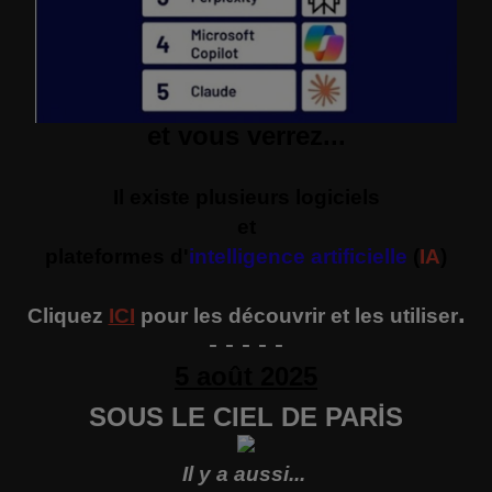
et vous verrez...
Il existe plusieurs logiciels
et
plateformes d'
intelligence artificielle
(
IA
)
.
Cliquez
ICI
pour les découvrir et les utiliser
- - - - -
5 août 2025
SOUS LE CIEL DE PARİS
Il y a aussi...