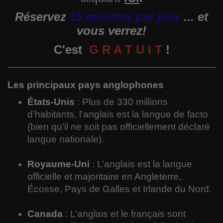
Langues
Réservez
15 minutes par jour
... et
vous verrez!
Musique
C'est
G R A T U I T
!
Voyages
Les principaux pays anglophones
Espace
États-Unis
: Plus de 330 millions
Automobile
d’habitants, l’anglais est la langue de facto
(bien qu’il ne soit pas officiellement déclaré
langue nationale).
Royaume-Uni
: L’anglais est la langue
officielle et majoritaire en Angleterre,
Écosse, Pays de Galles et Irlande du Nord.
Canada
: L’anglais et le français sont