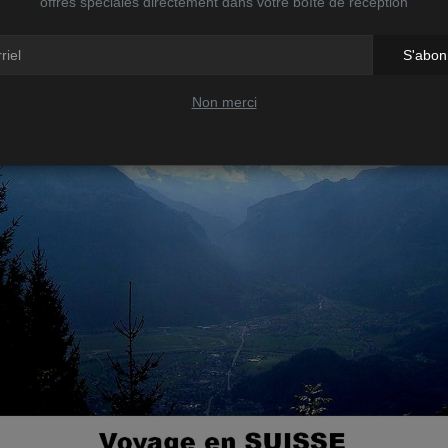
offres spéciales directement dans votre boîte de réception
S'abon
- - - - - -
Non merci