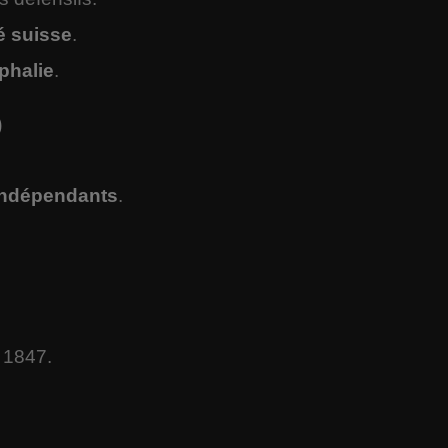
té suisse
.
phalie
.
)
indépendants
.
 1847.