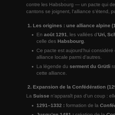
contre les Habsbourg — un pacte qui dev
cantons se joignent, l’alliance s’étend, 
1. Les origines : une alliance alpine (
En
août 1291
, les vallées d’
Uri, S
celle des
Habsbourg
.
Ce pacte est aujourd’hui considér
alliance locale parmi d’autres.
La légende du
serment du Grütli
ra
cette alliance.
2. Expansion de la Confédération (1
La
Suisse
n’apparaît pas d’un coup : el
1291–1332 :
formation de la
Conféd
Jusqu’en 1481 :
création de la
Con