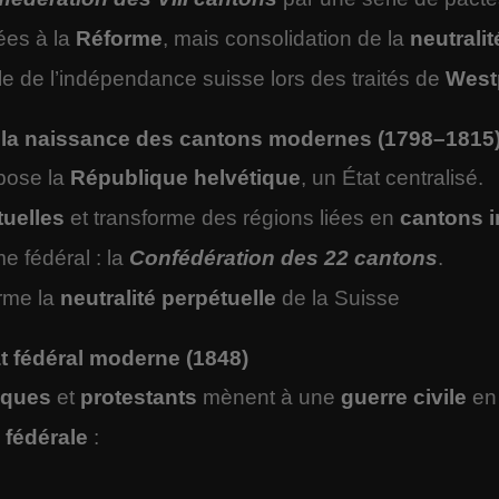
ées à la
Réforme
, mais consolidation de la
neutrali
e de l’indépendance suisse lors des traités de
West
t la naissance des cantons modernes (1798–1815
pose la
République helvétique
, un État centralisé.
tuelles
et transforme des régions liées en
cantons 
e fédéral : la
Confédération des 22 cantons
.
rme la
neutralité perpétuelle
de la Suisse
at fédéral moderne (1848)
liques
et
protestants
mènent à une
guerre civile
en
 fédérale
: