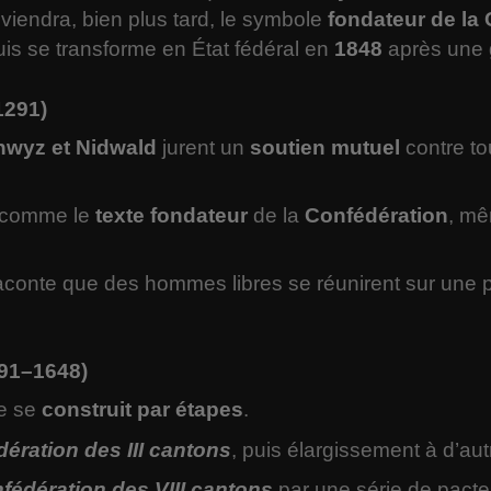
iendra, bien plus tard, le symbole
fondateur de la
puis se transforme en État fédéral en
1848
après une g
1291)
chwyz et Nidwald
jurent un
soutien mutuel
contre to
é comme le
texte fondateur
de la
Confédération
, mê
conte que des hommes libres se réunirent sur une p
291–1648)
le se
construit par étapes
.
ération des III cantons
, puis élargissement à d’autr
fédération des VIII cantons
par une série de pacte