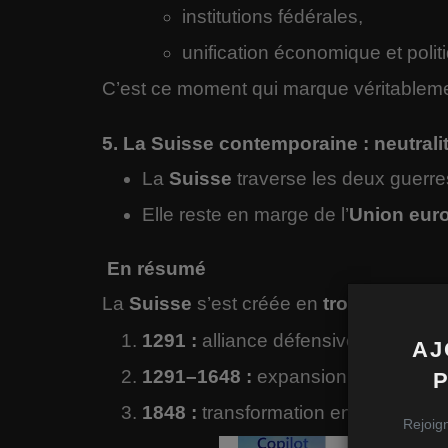
institutions fédérales,
unification économique et polit
C’est ce moment qui marque véritablem
5. La Suisse contemporaine : neutrali
La
Suisse
traverse les deux guerre
Elle reste en marge de l’
Union eur
En résumé
La
Suisse
s’est créée en
trois grandes
1291 :
alliance défensive entre trois
AJ
1291–1648 :
expansion progressive
1848 :
transformation en
État fédér
Rejoign