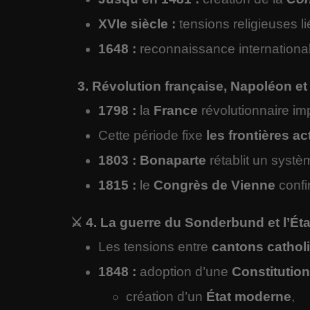
XVIe siècle :
tensions religieuses li
1648 :
reconnaissance international
3. Révolution française, Napoléon e
1798 :
la
France
révolutionnaire im
Cette période fixe
les frontières ac
1803 :
Bonaparte
rétablit un systèm
1815 :
le
Congrès de Vienne
confi
⚔️ 4. La guerre du Sonderbund et l’Ét
Les tensions entre
cantons catho
1848 :
adoption d’une
Constitution
création d’un
État moderne
,