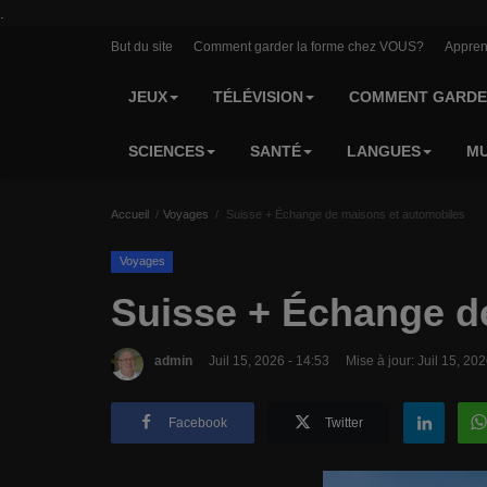
.
But du site
Comment garder la forme chez VOUS?
Appren
JEUX
TÉLÉVISION
COMMENT GARDE
SCIENCES
SANTÉ
LANGUES
MU
Accueil
Voyages
Suisse + Échange de maisons et automobiles
Voyages
Suisse + Échange d
admin
Juil 15, 2026 - 14:53
Mise à jour: Juil 15, 20
Facebook
Twitter