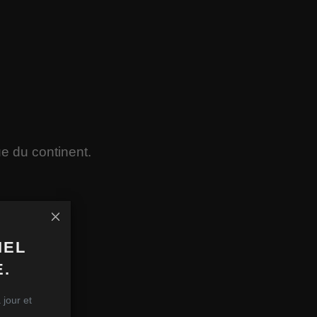
ue du continent.
IEL
.
 jour et