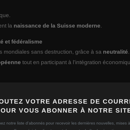
ique.
ent la
naissance de la Suisse moderne
.
té et fédéralisme
s mondiales sans destruction, grâce à sa
neutralité
.
opéenne
tout en participant à l’intégration économiq
 étapes
:
 vallées alpines.
OUTEZ VOTRE ADRESSE DE COURR
 en une confédération de cantons.
POUR VOUS ABONNER À NOTRE SITE
al
moderne après une guerre civile.
ez notre liste d'abonnés pour recevoir les dernières nouvelles, mises à