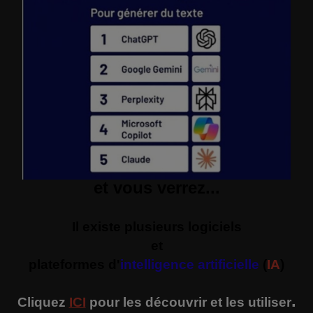
et vous verrez...
Il existe plusieurs logiciels
et
plateformes d'
intelligence artificielle
(
IA
)
.
Cliquez
ICI
pour les découvrir et les utiliser