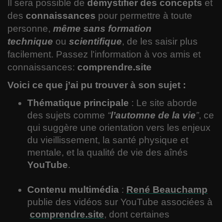
Il sera possible de
démystifier des concepts
et
Langues
des
connaissances
pour permettre à toute
personne,
même sans formation
Musique
technique
ou
scientifique
, de les saisir plus
facilement. Passez l'information à vos amis et
Voyages
connaissances:
comprendre.site
Voici ce que j’ai pu trouver à son sujet :
Espace
Thématique principale
: Le site aborde
Automobile
des sujets comme
“
l’automne de la vie
”
, ce
qui suggère une orientation vers les enjeux
du vieillissement, la santé physique et
mentale, et la qualité de vie des aînés
YouTube
.
Contenu multimédia
:
René Beauchamp
publie des vidéos sur YouTube associées à
comprendre.site
, dont certaines