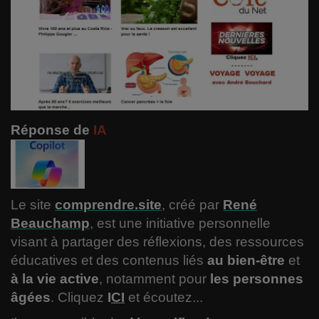
Comment garder votre forme ?
Le RIAQ
Informatique
Spiritualité
Réponse de
IA
Politique
Varia
Le site
comprendre.site
, créé par
René
Beauchamp
, est une initiative personnelle
Actualité
visant à partager des réflexions, des ressources
éducatives et des contenus liés
au bien-être
et
Sciences
à la vie active
, notamment pour
les personnes
âgées
.
Cliquez
I
CI
et
écoutez...
Santé