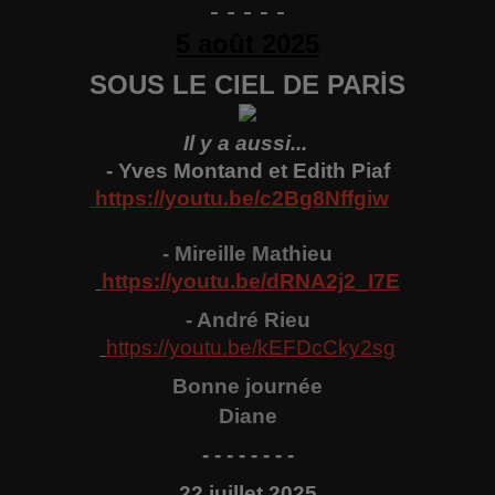
- - - - -
5 août 2025
SOUS LE CIEL DE PARİS
Il y a aussi...
- Yves Montand et Edith Piaf
https://youtu.be/c2Bg8Nffgiw
- Mireille Mathieu
https://youtu.be/
dRNA2j2_I7E
- A
ndré
Rieu
https://youtu.be/
kEFDcCky2sg
Bonne
j
ournée
Diane
- - - - - - - -
22
juillet 2025