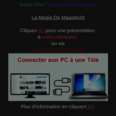
André Rieu
nous parle en français!
La Magie De Maastricht
Cliquez
ICI
pour une présentation
à
votre ordinateur
ou via
votre écran de télévision.
Plus d'information en cliquant
ICI
.
---------