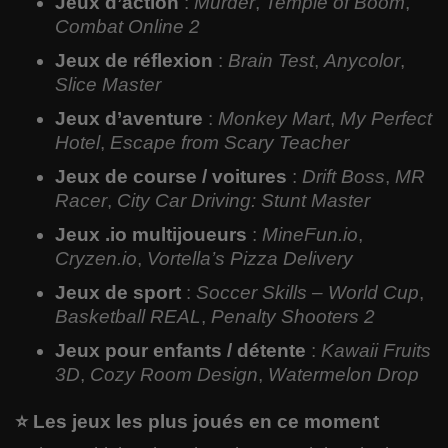
Jeux d’action
:
Murder
,
Temple of Boom
,
Combat Online 2
Jeux de réflexion
:
Brain Test
,
Anycolor
,
Slice Master
Jeux d’aventure
:
Monkey Mart
,
My Perfect
Hotel
,
Escape from Scary Teacher
Jeux de course / voitures
:
Drift Boss
,
MR
Racer
,
City Car Driving: Stunt Master
Jeux .io multijoueurs
:
MineFun.io
,
Cryzen.io
,
Vortella’s Pizza Delivery
Jeux de sport
:
Soccer Skills – World Cup
,
Basketball REAL
,
Penalty Shooters 2
Jeux pour enfants / détente
:
Kawaii Fruits
3D
,
Cozy Room Design
,
Watermelon Drop
⭐ Les jeux les plus joués en ce moment