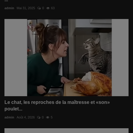
admin
Mai 31, 2025
0
63
Le chat, les reproches de la maîtresse et «son»
poulet...
admin
Août 4, 2026
0
5