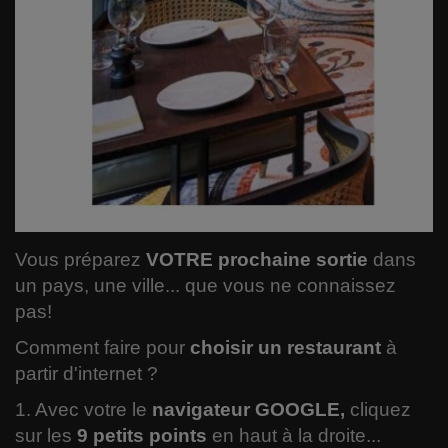
Le RIAQ
Comment garder votre forme ?
Informatique
Spiritualité
Politique
Vous préparez
VOTRE prochaine sortie
dans
Varia
un pays, une ville... que vous ne connaissez
pas!
Actualité
Comment faire pour
choisir un restaurant
à
Sciences
partir d'internet ?
1. Avec votre le
navigateur GOOGLE,
cliquez
Santé
sur les
9 petits points
en haut à la droite...