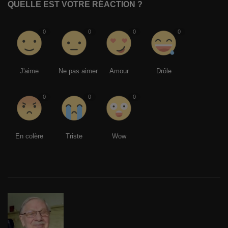
QUELLE EST VOTRE RÉACTION ?
0
0
0
0
J'aime
Ne pas aimer
Amour
Drôle
0
0
0
En colère
Triste
Wow