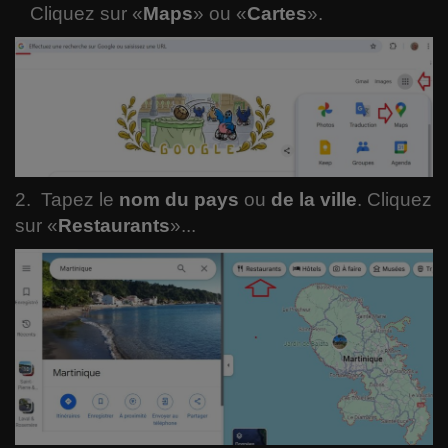
Cliquez sur «
Maps
» ou «
Cartes
».
Langues
Musique
Voyages
Espace
2. Tapez le
nom du pays
ou
de la ville
. Cliquez
Automobile
sur «
Restaurants
»...