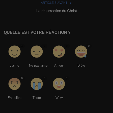
ARTICLE SUIVANT
La résurrection du Christ
QUELLE EST VOTRE RÉACTION ?
1
0
0
0
J'aime
Ne pas aimer
Amour
Drôle
0
0
0
En colère
Triste
Wow