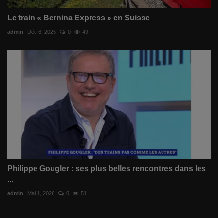
Le train « Bernina Express » en Suisse
admin
Déc 6, 2025
0
49
Philippe Gougler : ses plus belles rencontres dans les
...
admin
Mai 1, 2026
0
51