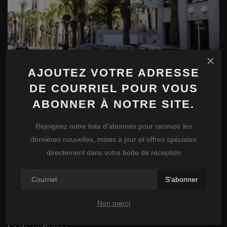
AJOUTEZ VOTRE ADRESSE
La ville de Sfax en Tunisie
DE COURRIEL POUR VOUS
admin
Mai 25, 2025
0
90
ABONNER À NOTRE SITE.
Rejoignez notre liste d'abonnés pour recevoir les
dernières nouvelles, mises à jour et offres spéciales
directement dans votre boîte de réception
S'abonner
Non merci