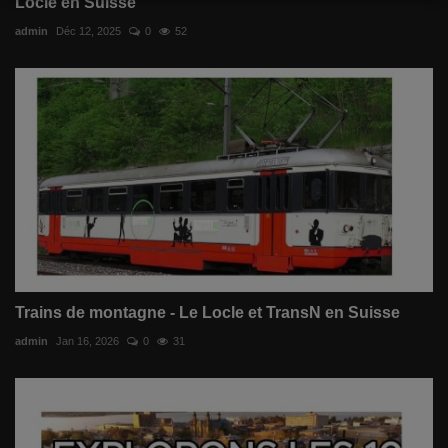
Locle en Suisse
admin
Déc 12, 2025
0
52
Trains de montagne - Le Locle​ et TransN en Suisse
admin
Jan 16, 2026
0
31