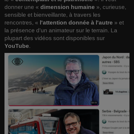
Langues
donner une
«
dimension humaine
»
, curieuse,
sensible et bienveillante, à travers les
Musique
rencontres, «
l'attention donnée à l'autre
» et
la présence d'un animateur sur le terrain
. La
Voyages
plupart des v
idéos sont disponibles sur
YouTube
.
Espace
Automobile