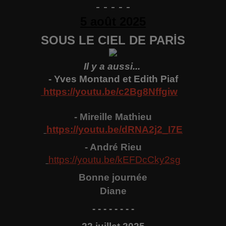
- - - - -
5 août 2025
SOUS LE CIEL DE PARİS
Il y a aussi...
- Yves Montand et Edith Piaf
https://youtu.be/c2Bg8Nffgiw
- Mireille Mathieu
https://youtu.be/
dRNA2j2_I7E
- A
ndré
Rieu
https://youtu.be/
kEFDcCky2sg
Bonne
j
ournée
Diane
- - - - - - - -