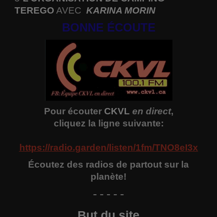
TEREGO
AVEC
KARINA MORIN
BONNE ÉCOUTE
Pour écouter
CKVL
en direct
,
cliquez la ligne suivante:
https://radio.garden/listen/1fm/TNO8eI3x
Écoutez des radios de partout sur la
planète!
- - - - -
But du site