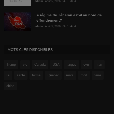
admin
Août 5, 2026
0
4
Le régime de Téhéran est-il au bord de
l'effondrement?
admin
Août 5, 2026
0
4
MOTS CLÉS DISPONIBLES
Trump
vie
Canada
USA
langue
ovni
iran
IA
santé
forme
Québec
mars
mort
terre
chine