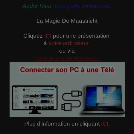
André Rieu
nous parle en français!
La Magie De Maastricht
Cliquez
ICI
pour une présentation
à
votre ordinateur
ou via
votre écran de télévision.
Plus d'information en cliquant
ICI
.