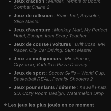
Jeux d’action
:
Murder
,
Temple of Boom
,
Combat Online 2
Jeux de réflexion
:
Brain Test
,
Anycolor
,
Slice Master
Jeux d’aventure
:
Monkey Mart
,
My Perfect
Hotel
,
Escape from Scary Teacher
Jeux de course / voitures
:
Drift Boss
,
MR
Racer
,
City Car Driving: Stunt Master
Jeux .io multijoueurs
:
MineFun.io
,
Cryzen.io
,
Vortella’s Pizza Delivery
Jeux de sport
:
Soccer Skills – World Cup
,
Basketball REAL
,
Penalty Shooters 2
Jeux pour enfants / détente
:
Kawaii Fruits
3D
,
Cozy Room Design
,
Watermelon Drop
⭐ Les jeux les plus joués en ce moment