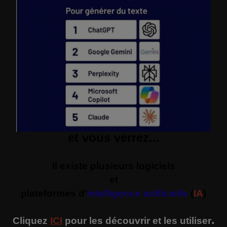
et vous verrez...
Il existe plusieurs logiciels
et
plateformes d'
intelligence artificielle
(
IA
)
.
Cliquez
ICI
pour les découvrir et les utiliser