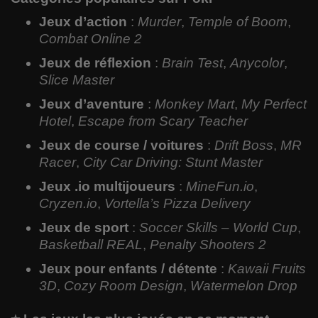
Jeux d’action
:
Murder
,
Temple of Boom
,
Combat Online 2
Jeux de réflexion
:
Brain Test
,
Anycolor
,
Slice Master
Jeux d’aventure
:
Monkey Mart
,
My Perfect
Hotel
,
Escape from Scary Teacher
Jeux de course / voitures
:
Drift Boss
,
MR
Racer
,
City Car Driving: Stunt Master
Jeux .io multijoueurs
:
MineFun.io
,
Cryzen.io
,
Vortella’s Pizza Delivery
Jeux de sport
:
Soccer Skills – World Cup
,
Basketball REAL
,
Penalty Shooters 2
Jeux pour enfants / détente
:
Kawaii Fruits
3D
,
Cozy Room Design
,
Watermelon Drop