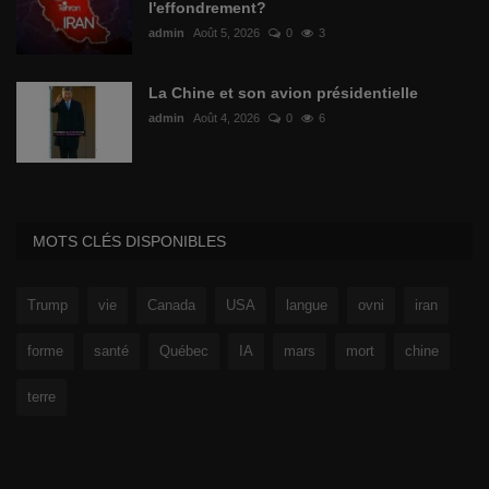
l'effondrement?
admin
Août 5, 2026
0
3
La Chine et son avion présidentielle
admin
Août 4, 2026
0
6
MOTS CLÉS DISPONIBLES
Trump
vie
Canada
USA
langue
ovni
iran
forme
santé
Québec
IA
mars
mort
chine
terre