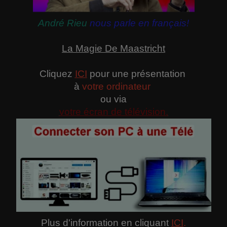
André Rieu
nous parle en français!
La Magie De Maastricht
Cliquez
ICI
pour une présentation
à
votre ordinateur
ou via
votre écran de télévision.
Plus d'information en cliquant
ICI
.