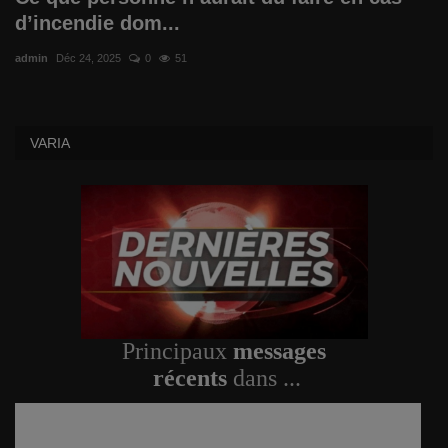
Comment garder votre forme ?
d’incendie dom...
Le RIAQ
admin
Déc 24, 2025
0
51
Informatique
VARIA
Politique
Spiritualité
Varia
Actualité
Principaux
messages
Sciences
récents
dans ...
Santé