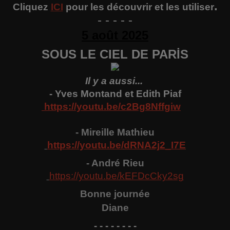
.
Cliquez
ICI
pour les découvrir et les utiliser
- - - - -
5 août 2025
SOUS LE CIEL DE PARİS
Il y a aussi...
- Yves Montand et Edith Piaf
https://youtu.be/c2Bg8Nffgiw
- Mireille Mathieu
https://youtu.be/
dRNA2j2_I7E
- A
ndré
Rieu
https://youtu.be/
kEFDcCky2sg
Bonne
j
ournée
Diane
- - - - - - - -