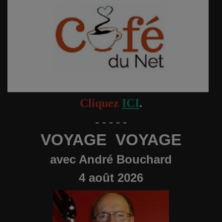
Langues
Musique
Voyages
Espace
Cliquez
ICI
.
Automobile
- - - - -
VOYAGE VOYAGE
avec André Bouchard
4 août 2026