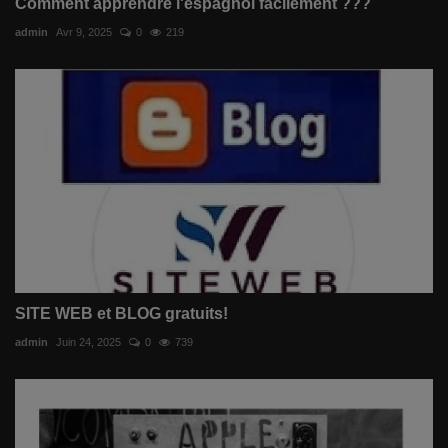
Comment apprendre l'espagnol facilement ???
admin
Avr 9, 2025
0
219
SITE WEB et BLOG gratuits!
admin
Juin 24, 2025
0
739