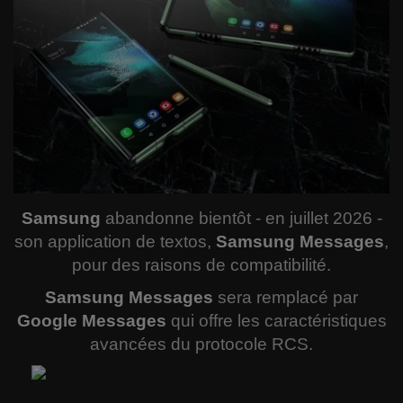
Comment garder votre forme ?
Le RIAQ
Informatique
Spiritualité
Politique
Samsung
abandonne bientôt - en juillet 2026 -
Varia
son application de textos,
Samsung Messages
,
pour des raisons de compatibilité.
Actualité
Samsung Messages
sera remplacé par
Google Messages
qui offre les caractéristiques
Sciences
avancées du protocole RCS.
Santé