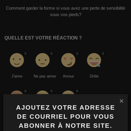
Comment garder la forme si vous avez une perte de sensibilité
sous vos pieds?
QUELLE EST VOTRE RÉACTION ?
0
0
0
0
J'aime
Ne pas aimer
Amour
Drôle
0
0
0
AJOUTEZ VOTRE ADRESSE
En colère
Triste
Wow
DE COURRIEL POUR VOUS
ABONNER À NOTRE SITE.