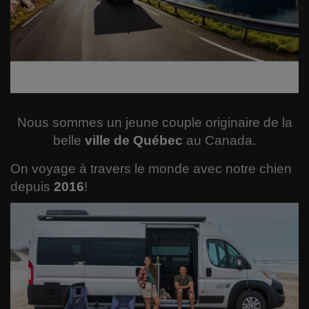
Le RIAQ
Comment garder votre forme ?
Informatique
Spiritualité
Nous sommes un jeune couple originaire de la
belle
ville de Québec
au Canada.
Politique
On voyage à travers le monde avec notre chien
Varia
depuis
2016
!
Actualité
Sciences
Santé