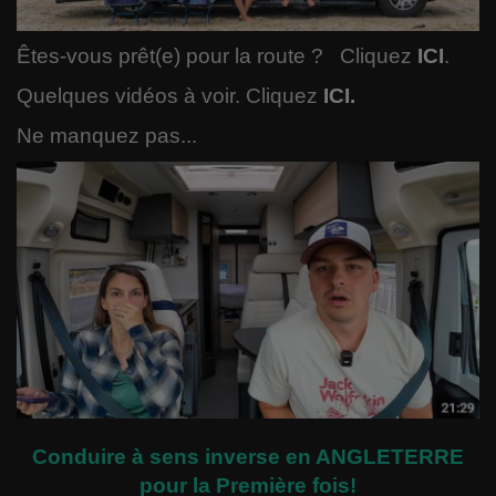
Langues
Êtes-vous prêt(e) pour la route ? Cliquez
ICI
.
Musique
Quelques vidéos à voir. Cliquez
ICI.
Ne manquez pas...
Voyages
Espace
Automobile
Conduire à sens inverse en ANGLETERRE
pour la Première fois!