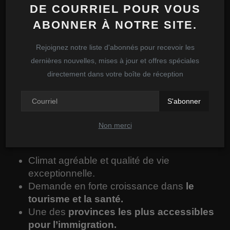
l’installation.
DE COURRIEL POUR VOUS
Opportunités dans les
ABONNER À NOTRE SITE.
secteurs
énergétique et technologique.
Communauté très accueillante pour les
Rejoignez notre liste d'abonnés pour recevoir les
nouveaux arrivants.
dernières nouvelles, mises à jour et offres spéciales
Parfait pour
les aventuriers
cherchant à
directement dans votre boîte de réception
s’installer dans une région unique et dynamique.
S'abonner
10. Île-du-Prince-Édouard : Une Nouvelle Vie
Insulaire
Non merci
✅
Pourquoi choisir l’Île-du-Prince-Édouard ?
Climat agréable et qualité de vie
exceptionnelle.
Demande en forte croissance dans
le
tourisme et la santé.
Une des
provinces les plus accessibles
pour l’immigration.