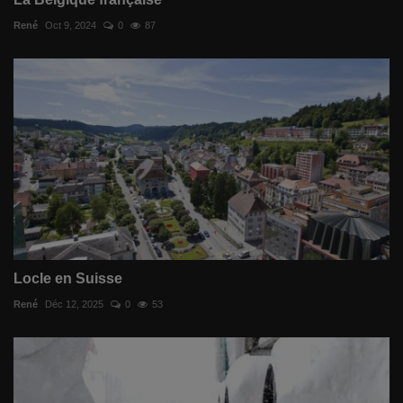
René
Oct 9, 2024
0
87
Locle en Suisse
René
Déc 12, 2025
0
53