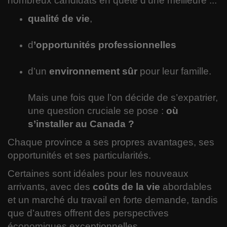
nombreux candidats en quête d’une meilleure ...
Sciences
qualité de vie
,
Santé
d
’opportunités professionnelles
Langues
d’un
environnement sûr
pour leur famille.
Musique
Mais une fois que l’on décide de s’expatrier,
une question cruciale se pose :
où
Voyages
s’installer au Canada ?
Espace
Chaque province a ses propres avantages, ses
opportunités et ses particularités.
Automobile
Certaines sont idéales pour les nouveaux
arrivants, avec des
coûts de la vie
abordables
et un marché du travail en forte demande, tandis
que d’autres offrent des perspectives
économiques exceptionnelles.