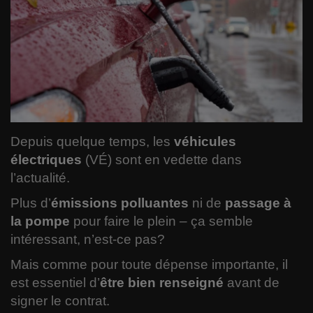
Comment garder votre forme ?
Le RIAQ
Informatique
Politique
Depuis quelque temps, les
véhicules
Spiritualité
électriques
(VÉ) sont en vedette dans
l’actualité.
Varia
Plus d’
émissions polluantes
ni de
passage à
Actualité
la pompe
pour faire le plein – ça semble
intéressant, n’est-ce pas?
Sciences
Mais comme pour toute dépense importante, il
est essentiel d’
être bien renseigné
avant de
Santé
signer le contrat.