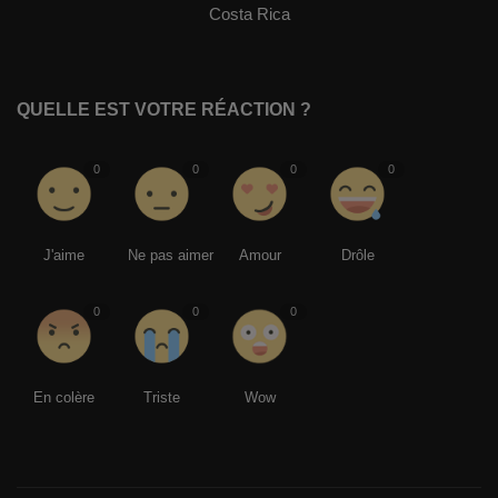
Costa Rica
QUELLE EST VOTRE RÉACTION ?
0
0
0
0
J'aime
Ne pas aimer
Amour
Drôle
0
0
0
En colère
Triste
Wow