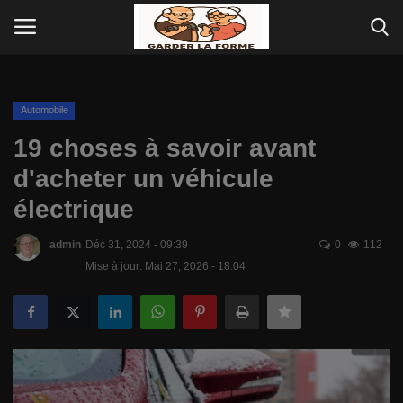
.
Connexion
S'inscrire
Automobile
19 choses à savoir avant
But du site
d'acheter un véhicule
électrique
Télévision
admin
Déc 31, 2024 - 09:39
0
112
Comment garder la forme chez VOUS?
Mise à jour: Mai 27, 2026 - 18:04
Apprendre une langue avant de partir
en voyage
Jeux